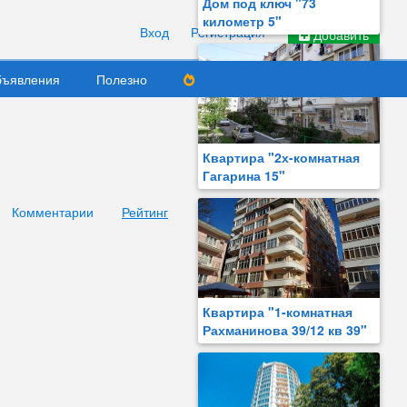
Дом под ключ "73
километр 5"
Вход
Регистрация
Добавить
ъявления
Полезно
Квартира "2х-комнатная
Гагарина 15"
Комментарии
Рейтинг
Квартира "1-комнатная
Рахманинова 39/12 кв 39"