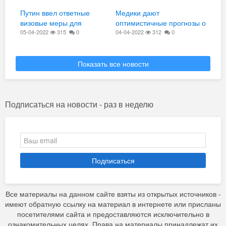
Путин ввел ответные
Медики дают
визовые меры для
оптимистичные прогнозы о
недружественных стран
05-04-2022
315
0
состоянии здоровья
04-04-2022
312
0
Жириновского
Показать все новости
Подписаться на новости - раз в неделю
Подписаться
Все материалы на данном сайте взяты из открытых источников -
имеют обратную ссылку на материал в интернете или присланы
посетителями сайта и предоставляются исключительно в
ознакомительных целях. Права на материалы принадлежат их