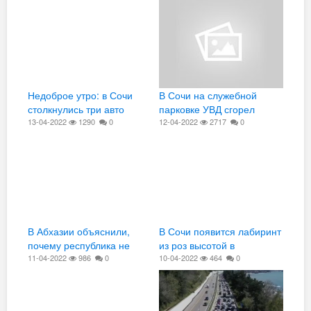
Недоброе утро: в Сочи
В Сочи на служебной
столкнулись три авто
парковке УВД сгорел
(Видео)
13-04-2022
1290
0
служебный автомобиль
12-04-2022
2717
0
В Абхазии объяснили,
В Сочи появится лабиринт
почему республика не
из роз высотой в
хочет вступать в состав
11-04-2022
986
0
человеческий рост (Видео)
10-04-2022
464
0
России