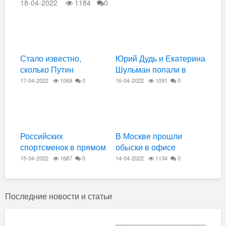
18-04-2022
1184
0
Стало известно,
Юрий Дудь и Екатерина
сколько Путин
Шульман попали в
заработал за 2021 год
реестр СМИ-
17-04-2022
1069
0
16-04-2022
1091
0
иноагентов
Российских
В Москве прошли
спортсменок в прямом
обыски в офисе
эфире ведущий назвал
“Аэрофлота”
15-04-2022
1687
0
14-04-2022
1134
0
эскортницами, вызвав
скандал
Последние новости и статьи