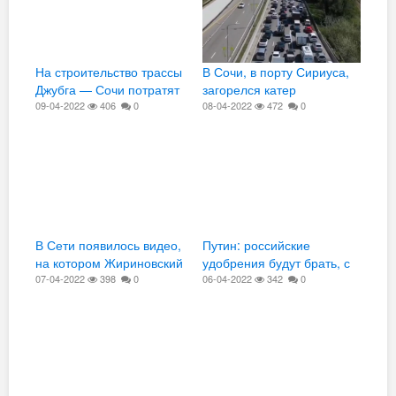
На строительство трассы
В Сочи, в порту Сириуса,
Джубга — Сочи потратят
загорелся катер
1,4 трлн рублей
09-04-2022
406
0
Росгвардии
08-04-2022
472
0
В Сети появилось видео,
Путин: российские
на котором Жириновский
удобрения будут брать, с
предсказал собственные
07-04-2022
398
0
голода никто умирать не
06-04-2022
342
0
похороны
хочет